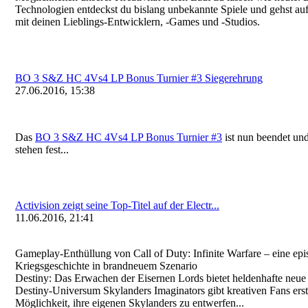
Technologien entdeckst du bislang unbekannte Spiele und gehst au
mit deinen Lieblings-Entwickler
n, -Games und -Studios.
BO 3 S&Z HC 4Vs4 LP Bonus Turnier #3 Siegerehrung
27.06.2016, 15:38
Das
BO 3 S&Z HC 4Vs4 LP Bonus Turnier #3
ist nun beendet und
stehen fest...
Activision zeigt seine Top-Titel auf der Electr...
11.06.2016, 21:41
Gameplay-Enthüllung von Call of Duty: Infinite Warfare – eine epi
Kriegsgeschichte in brandneuem Szenario
Destiny: Das Erwachen der Eisernen Lords bietet heldenhafte neue
Destiny-Universum Sk
ylanders Imaginators gibt kreativen Fans ers
Möglichkeit, ihre eigenen Skylanders zu entwerfen...