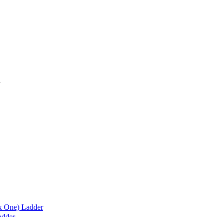
x One) Ladder
adder