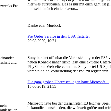
hier was aufzubauen. Das es nur mit euch geht, ist j
, zwecks Pro
und seid einfach ein teil davon...
Danke
euer Murdock
Pre-Order-Service in den USA gestartet
29.08.2020, 10:21
Sony bereitet offenbar die Vorbestellungen der PS5 v
neinander
neuen Konsole näher rückt, lässt eine aktuelle Unters
nschaft und
PlayStation-Webseite
vermuten. Sony bietet US-Spiele
vorab für eine Vorbestellung der PS5 zu registrieren.
Die ganz großen Überraschungen hatte Microsoft ...
15.06.2019, 21:55
Microsoft hatte bei der diesjährigen E3 leichtes Spiel
 mehr
bekanntlich entschieden, die weltweit größte und w
 Dank neuer