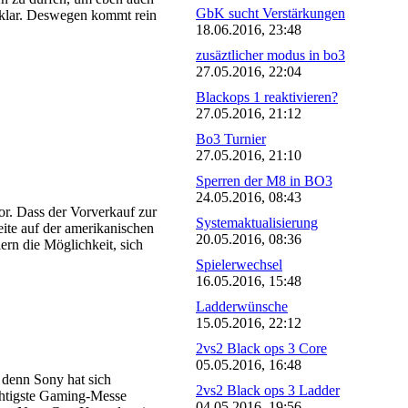
GbK sucht Verstärkungen
a klar. Deswegen kommt rein
18.06.2016, 23:48
zusäztlicher modus in bo3
27.05.2016, 22:04
Blackops 1 reaktivieren?
27.05.2016, 21:12
Bo3 Turnier
27.05.2016, 21:10
Sperren der M8 in BO3
24.05.2016, 08:43
or. Dass der Vorverkauf zur
Systemaktualisierung
eite auf der amerikanischen
20.05.2016, 08:36
rn die Möglichkeit, sich
Spielerwechsel
16.05.2016, 15:48
Ladderwünsche
15.05.2016, 22:12
2vs2 Black ops 3 Core
05.05.2016, 16:48
, denn Sony hat sich
2vs2 Black ops 3 Ladder
ichtigste Gaming-Messe
04.05.2016, 19:56