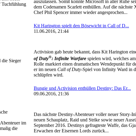
auszulassen. Somit konnte Microsoft in aller Ruhe s
f Tuchfühlung
dem Codenamen Scarlett enthüllen. Auf die nächste 
Chef Phil Spencer immer wieder angesprochen...
Kit Harington spielt den Bösewicht in Call of D...
11.06.2016, 21:44
Activision gab heute bekannt, dass Kit Harington e
®
of Duty
: Infinite Warfare
spielen wird, welches am
 die Sieger
Rolle markiert einen dramatischen Wendepunkt für de
er im neuen
Call of Duty
-Spiel von Infinity Ward in 
schlüpfen wird.
Bungie und Activision enthüllen Destiny: Das Er...
09.06.2016, 21:36
sche
Das nächste Destiny-Abenteuer voller neuer Story-In
neuen Schauplatz, Raid und Strike sowie neuer Ausrü
 Abenteuer im
September 2016. Destinys gefragteste Waffe, das Gjal
tmalig die
Erwachen der Eisernen Lords zurück...