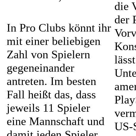
die 
der 
In Pro Clubs könnt ihr
Vorv
mit einer beliebigen
Kons
Zahl von Spielern
läss
gegeneinander
Unte
antreten. Im besten
amer
Fall heißt das, dass
Play
jeweils 11 Spieler
verm
eine Mannschaft und
US-S
damit jeden Spieler