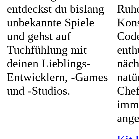
entdeckst du bislang
Ruhe
unbekannte Spiele
Kons
und gehst auf
Code
Tuchfühlung mit
enth
deinen Lieblings-
näch
Entwickler
n, -Games
natü
und -Studios.
Chef
imm
ange