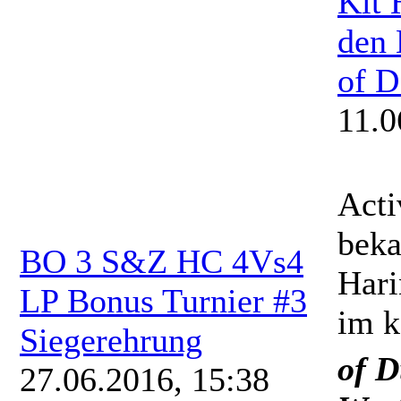
Kit 
den 
of D.
11.0
Acti
beka
BO 3 S&Z HC 4Vs4
Hari
LP Bonus Turnier #3
im 
Siegerehrung
of D
27.06.2016, 15:38