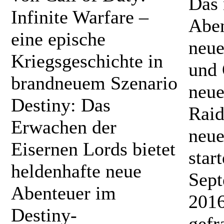
Das 
Infinite Warfare –
Aben
eine epische
neue
Kriegsgeschichte in
und 
brandneuem Szenario
neue
Destiny: Das
Raid
Erwachen der
neue
Eisernen Lords bietet
star
heldenhafte neue
Sep
Abenteuer im
2016
Destiny-
gefr