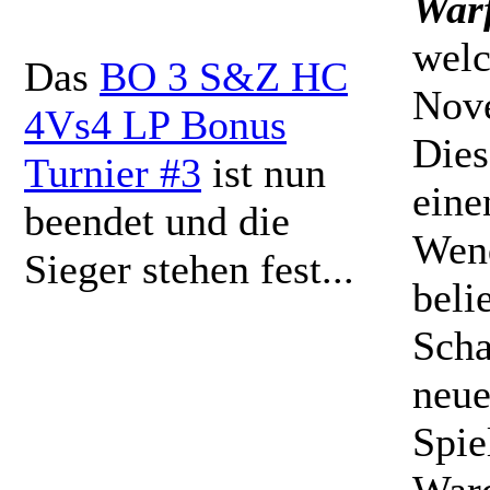
War
welc
Das
BO 3 S&Z HC
Nove
4Vs4 LP Bonus
Dies
Turnier #3
ist nun
eine
beendet und die
Wend
Sieger stehen fest...
beli
Scha
neu
Spie
Ward