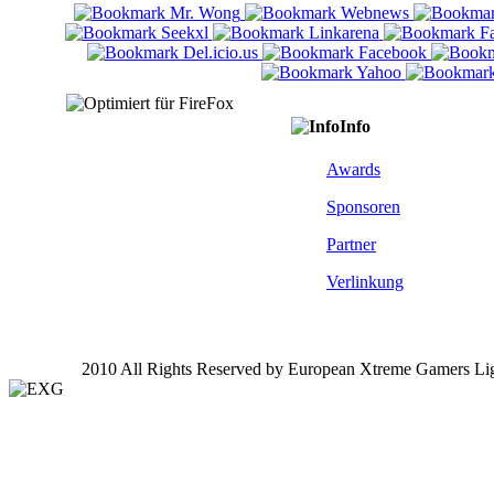
Info
Awards
Sponsoren
Partner
Verlinkung
2010 All Rights Reserved by European Xtreme Gamers Li