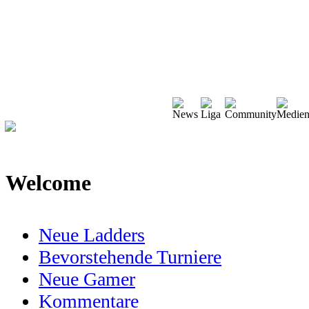
Welcome
Neue Ladders
Bevorstehende Turniere
Neue Gamer
Kommentare