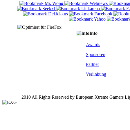
Info
Awards
Sponsoren
Partner
Verlinkung
2010 All Rights Reserved by European Xtreme Gamers Li