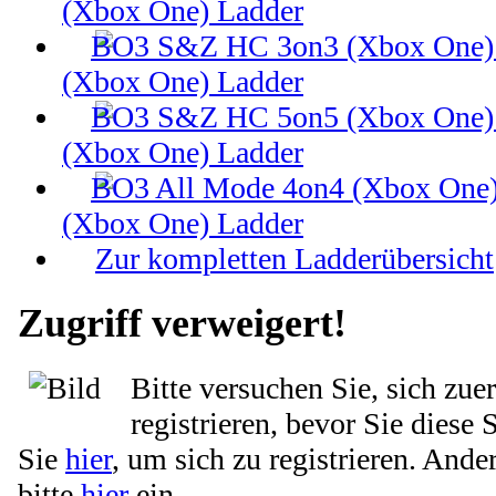
(Xbox One) Ladder
(Xbox One) Ladder
(Xbox One) Ladder
(Xbox One) Ladder
Zur kompletten Ladderübersicht
Zugriff verweigert!
Bitte versuchen Sie, sich zue
registrieren, bevor Sie diese 
Sie
hier
, um sich zu registrieren. Ande
bitte
hier
ein.