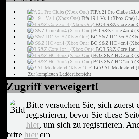
FIFA 21 Pro Clubs (Xb
Fifa 19 1 Vs 1 (Xbox One) 
BO3 S&Z Core 3on3 
BO S&Z Core 4on4 (X
BO S&Z HC 5on5 (Xbo
BO S&Z HC 4on4 (Xbo
BO3 S&Z Core 1on1 
BO3 S&Z HC 3on3 (X
BO3 S&Z HC 5on5 (X
BO3 All Mode 4on4 (
Zur kompletten Ladderübersicht
Zugriff verweigert!
Bitte versuchen Sie, sich zuerst
registrieren, bevor Sie diese Sei
hier
, um sich zu registrieren. An
bitte
hier
ein.