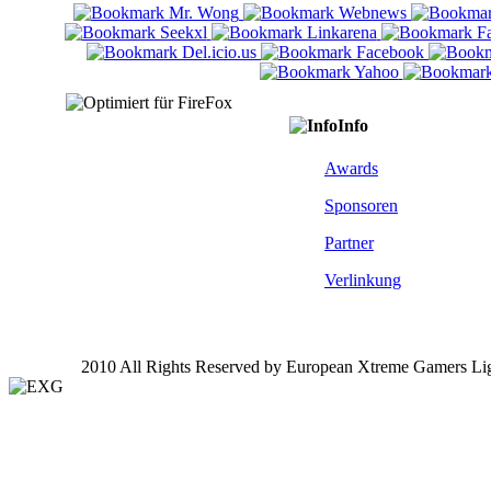
Info
Awards
Sponsoren
Partner
Verlinkung
2010 All Rights Reserved by European Xtreme Gamers Li