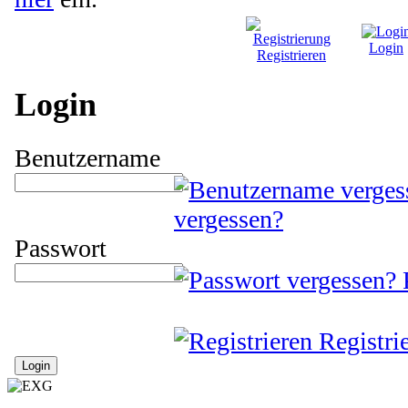
Login
Registrieren
Login
Benutzername
vergessen?
Passwort
Registri