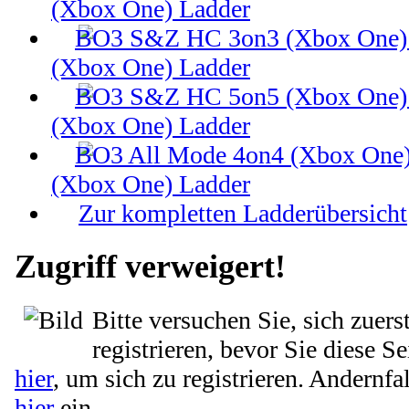
(Xbox One) Ladder
(Xbox One) Ladder
(Xbox One) Ladder
(Xbox One) Ladder
Zur kompletten Ladderübersicht
Zugriff verweigert!
Bitte versuchen Sie, sich zuer
registrieren, bevor Sie diese Se
hier
, um sich zu registrieren. Andernfal
hier
ein.