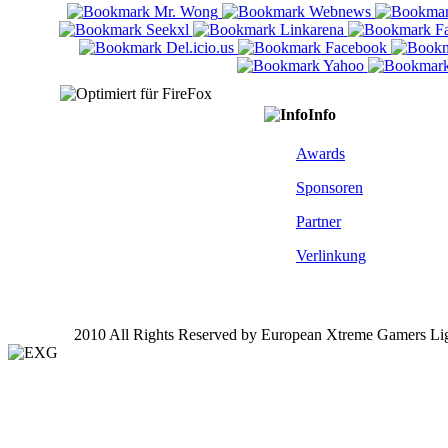
Info
Awards
Sponsoren
Partner
Verlinkung
2010 All Rights Reserved by European Xtreme Gamers Li