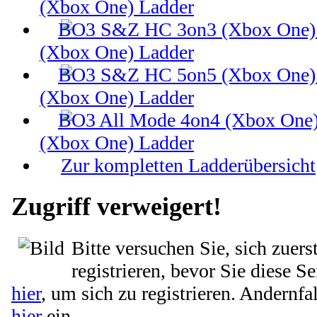
(Xbox One) Ladder
(Xbox One) Ladder
(Xbox One) Ladder
(Xbox One) Ladder
Zur kompletten Ladderübersicht
Zugriff verweigert!
Bitte versuchen Sie, sich zuer
registrieren, bevor Sie diese Se
hier
, um sich zu registrieren. Andernfal
hier
ein.