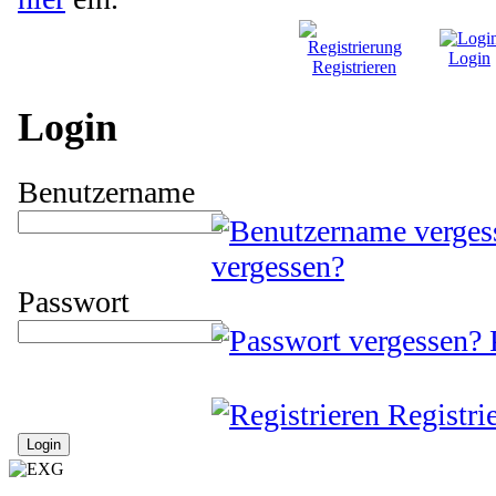
Login
Registrieren
Login
Benutzername
vergessen?
Passwort
Registri