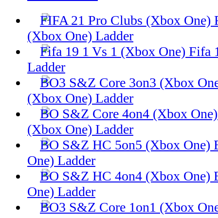
(Xbox One) Ladder
Fifa 
Ladder
(Xbox One) Ladder
(Xbox One) Ladder
One) Ladder
One) Ladder