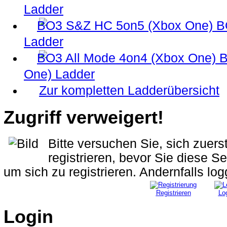
Ladder
B
Ladder
B
One) Ladder
Zur kompletten Ladderübersicht
Zugriff verweigert!
Bitte versuchen Sie, sich zuers
registrieren, bevor Sie diese Se
um sich zu registrieren. Andernfalls log
Registrieren
Lo
Login