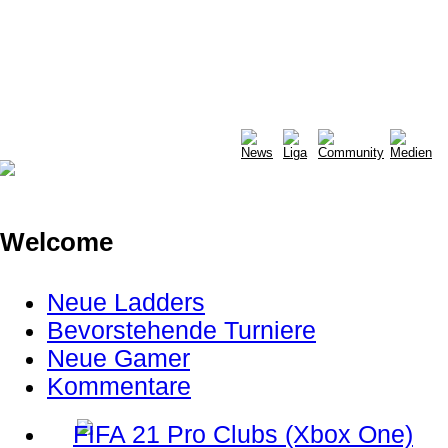
Welcome
Neue Ladders
Bevorstehende Turniere
Neue Gamer
Kommentare