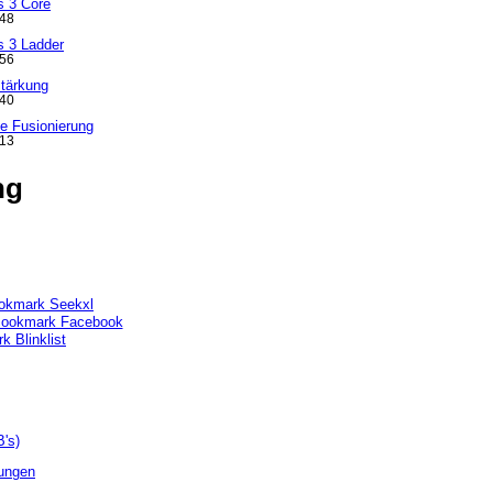
s 3 Core
:48
s 3 Ladder
:56
stärkung
:40
e Fusionierung
:13
ng
's)
ungen