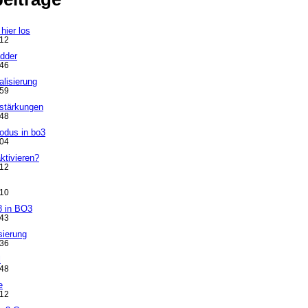
hier los
:12
adder
:46
lisierung
:59
stärkungen
:48
odus in bo3
:04
ktivieren?
:12
:10
8 in BO3
:43
sierung
:36
l
:48
e
:12