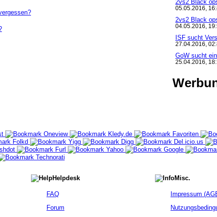
2vs2 Black op
05.05.2016, 16
vergessen?
2vs2 Black op
04.05.2016, 19
?
ISF sucht Ver
27.04.2016, 02
GoW sucht ein
25.04.2016, 18
Werbu
Helpdesk
Misc.
FAQ
Impressum (AGB
Forum
Nutzungsbeding