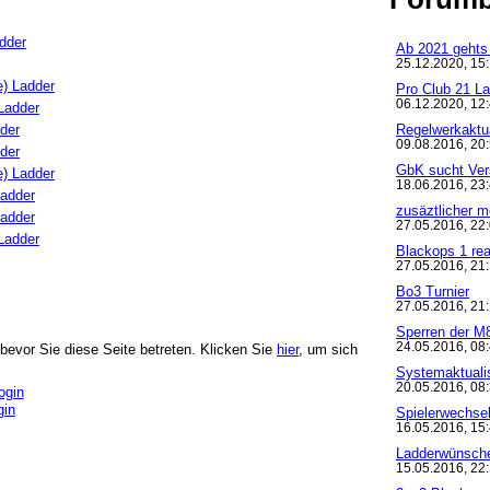
dder
Ab 2021 gehts 
25.12.2020, 15
) Ladder
Pro Club 21 L
06.12.2020, 12
Ladder
Regelwerkaktua
der
09.08.2016, 20
der
GbK sucht Ver
) Ladder
18.06.2016, 23
adder
zusäztlicher m
adder
27.05.2016, 22
Ladder
Blackops 1 rea
27.05.2016, 21
Bo3 Turnier
27.05.2016, 21
Sperren der M
24.05.2016, 08
 bevor Sie diese Seite betreten. Klicken Sie
hier
, um sich
Systemaktuali
20.05.2016, 08
gin
Spielerwechse
16.05.2016, 15
Ladderwünsch
15.05.2016, 22