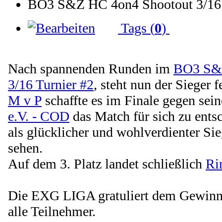
BO3 S&Z HC 4on4 Shootout 3/16 T
Tags (
0
)
Nach spannenden Runden im
BO3 S&Z
3/16 Turnier #2
, steht nun der Sieger f
M v P
schaffte es im Finale gegen se
e.V. - COD
das Match für sich zu ents
als glücklicher und wohlverdienter Sie
sehen.
Auf dem 3. Platz landet schließlich
Ri
Die EXG LIGA gratuliert dem Gewinne
alle Teilnehmer.