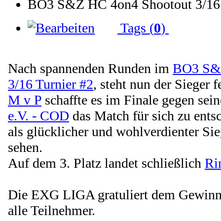
BO3 S&Z HC 4on4 Shootout 3/16 T
Tags (
0
)
Nach spannenden Runden im
BO3 S&Z
3/16 Turnier #2
, steht nun der Sieger f
M v P
schaffte es im Finale gegen se
e.V. - COD
das Match für sich zu ents
als glücklicher und wohlverdienter Sie
sehen.
Auf dem 3. Platz landet schließlich
Ri
Die EXG LIGA gratuliert dem Gewinne
alle Teilnehmer.