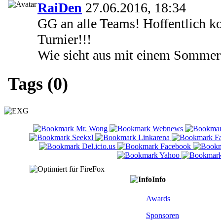
RaiDen
27.06.2016, 18:34
GG an alle Teams! Hoffentlich k
Turnier!!!
Wie sieht aus mit einem Somme
Tags (0)
Info
Awards
Sponsoren