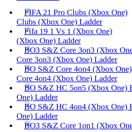
Clubs (Xbox One) Ladder
(Xbox One) Ladder
Core 3on3 (Xbox One) Ladder
Core 4on4 (Xbox One) Ladder
One) Ladder
One) Ladder