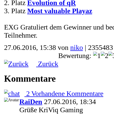
2. Platz
Evolution of qR
3. Platz
Most valuable Playaz
EXG Gratuliert dem Gewinner und beda
Teilnehmer.
27.06.2016, 15:38 von
niko
| 2355483
Bewertung:
Zurück
Kommentare
2 Vorhandene Kommentare
RaiDen
27.06.2016, 18:34
Grüße KriViq Gaming