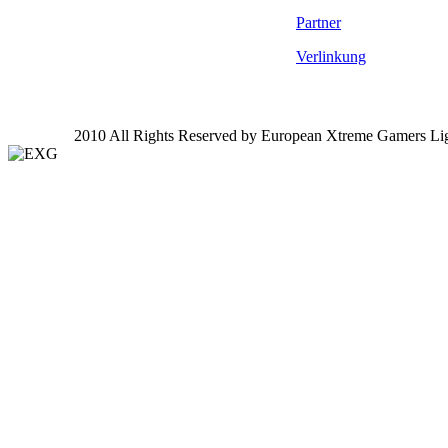
Partner
Verlinkung
2010 All Rights Reserved by European Xtreme Gamers Li