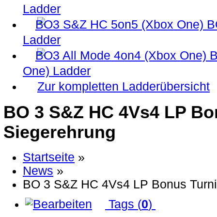
Ladder
B
Ladder
B
One) Ladder
Zur kompletten Ladderübersicht
BO 3 S&Z HC 4Vs4 LP Bon
Siegerehrung
Startseite
»
News
»
BO 3 S&Z HC 4Vs4 LP Bonus Turni
Tags (
0
)