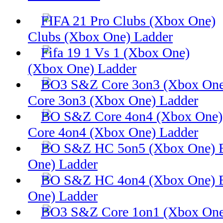
Clubs (Xbox One) Ladder
(Xbox One) Ladder
Core 3on3 (Xbox One) Ladder
Core 4on4 (Xbox One) Ladder
One) Ladder
One) Ladder