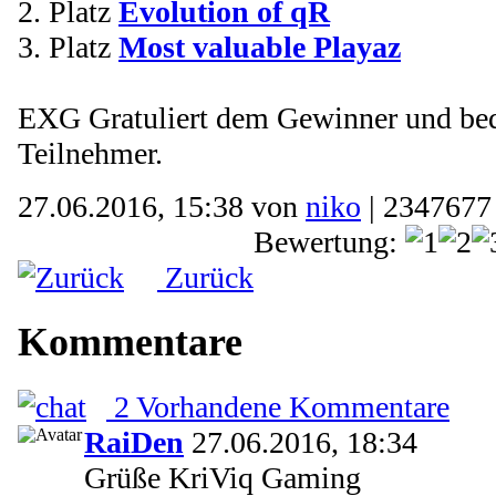
2. Platz
Evolution of qR
3. Platz
Most valuable Playaz
EXG Gratuliert dem Gewinner und beda
Teilnehmer.
27.06.2016, 15:38 von
niko
| 2347677
Bewertung:
Zurück
Kommentare
2 Vorhandene Kommentare
RaiDen
27.06.2016, 18:34
Grüße KriViq Gaming