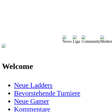
Welcome
Neue Ladders
Bevorstehende Turniere
Neue Gamer
Kommentare