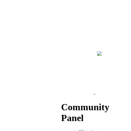
..
Community
Panel