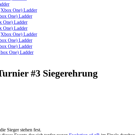
adder
(Xbox One) Ladder
box One) Ladder
 One) Ladder
 One) Ladder
(Xbox One) Ladder
ox One) Ladder
ox One) Ladder
box One) Ladder
rnier #3 Siegerehrung
ie Sieger stehen fest.