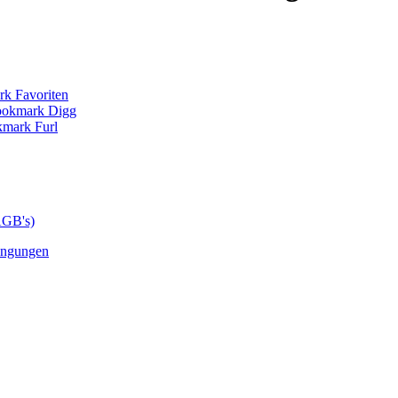
AGB's)
ingungen