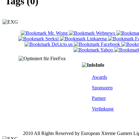
Tags (0)
Info
Awards
Sponsoren
Partner
Verlinkung
2010 All Rights Reserved by European Xtreme Gamers Li