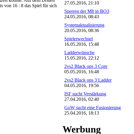
tzen konnte. Auf dem Dritten
27.05.2016, 21:10
 von 16 : 8 das Spiel für sich
Sperren der M8 in BO3
24.05.2016, 08:43
Systemaktualisierung
20.05.2016, 08:36
Spielerwechsel
16.05.2016, 15:48
Ladderwünsche
15.05.2016, 22:12
2vs2 Black ops 3 Core
05.05.2016, 16:48
2vs2 Black ops 3 Ladder
04.05.2016, 19:56
ISF sucht Verstärkung
27.04.2016, 02:40
GoW sucht eine Fusionierung
25.04.2016, 18:13
Werbung