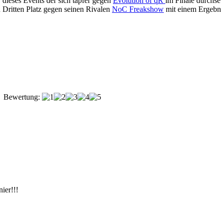
 dieses Events der sich tapfer gegen
Evolution of qR
im Finale durchse
 Dritten Platz gegen seinen Rivalen
NoC Freakshow
mit einem Ergebnis
Bewertung:
ier!!!