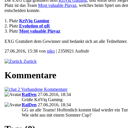
Die EXG Liga gratuliert dem
KriViq Gaming
, und somit dem Sieger
Platz ist das Team
Most valuable Playaz
, welches beim Spiel um den
entscheiden konnte.
1. Platz
KriViq Gaming
2. Platz
Evolution of qR
3. Platz
Most valuable Playaz
EXG Gratuliert dem Gewinner und bedankt sich an alle Teilnehmer.
27.06.2016, 15:38 von
niko
| 2350921 Aufrufe
Zurück
Kommentare
2 Vorhandene Kommentare
RaiDen
27.06.2016, 18:34
Grüße KriViq Gaming
RaiDen
27.06.2016, 18:34
GG an alle Teams! Hoffentlich kommt blad wieder ein Turn
Wie sieht aus mit einem Sommer Cup?