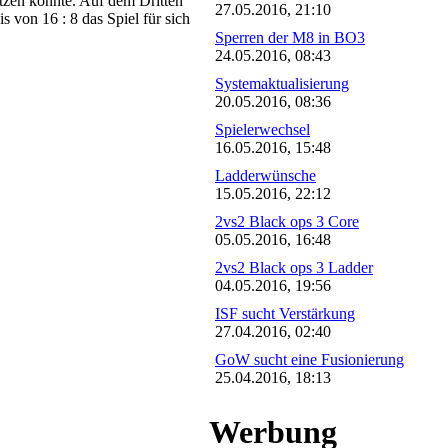
tzen konnte. Auf dem Dritten
27.05.2016, 21:10
 von 16 : 8 das Spiel für sich
Sperren der M8 in BO3
24.05.2016, 08:43
Systemaktualisierung
20.05.2016, 08:36
Spielerwechsel
16.05.2016, 15:48
Ladderwünsche
15.05.2016, 22:12
2vs2 Black ops 3 Core
05.05.2016, 16:48
2vs2 Black ops 3 Ladder
04.05.2016, 19:56
ISF sucht Verstärkung
27.04.2016, 02:40
GoW sucht eine Fusionierung
25.04.2016, 18:13
Werbung