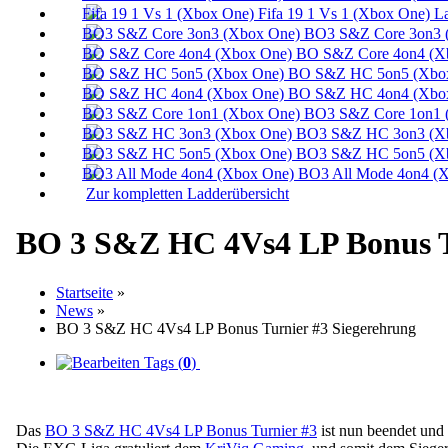
Fifa 19 1 Vs 1 (Xbox One) L
BO3 S&Z Core 3on3 
BO S&Z Core 4on4 (X
BO S&Z HC 5on5 (Xbox
BO S&Z HC 4on4 (Xbox
BO3 S&Z Core 1on1 
BO3 S&Z HC 3on3 (Xb
BO3 S&Z HC 5on5 (Xb
BO3 All Mode 4on4 (X
Zur kompletten Ladderübersicht
BO 3 S&Z HC 4Vs4 LP Bonus Tu
Startseite
»
News
»
BO 3 S&Z HC 4Vs4 LP Bonus Turnier #3 Siegerehrung
Tags (
0
)
Das
BO 3 S&Z HC 4Vs4 LP Bonus Turnier #3
ist nun beendet und d