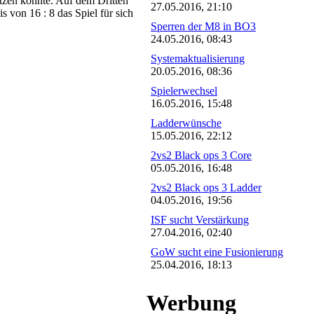
tzen konnte. Auf dem Dritten
27.05.2016, 21:10
 von 16 : 8 das Spiel für sich
Sperren der M8 in BO3
24.05.2016, 08:43
Systemaktualisierung
20.05.2016, 08:36
Spielerwechsel
16.05.2016, 15:48
Ladderwünsche
15.05.2016, 22:12
2vs2 Black ops 3 Core
05.05.2016, 16:48
2vs2 Black ops 3 Ladder
04.05.2016, 19:56
ISF sucht Verstärkung
27.04.2016, 02:40
GoW sucht eine Fusionierung
25.04.2016, 18:13
Werbung