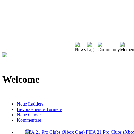
Welcome
Neue Ladders
Bevorstehende Turniere
Neue Gamer
Kommentare
FIFA 21 Pro Clubs (Xbo