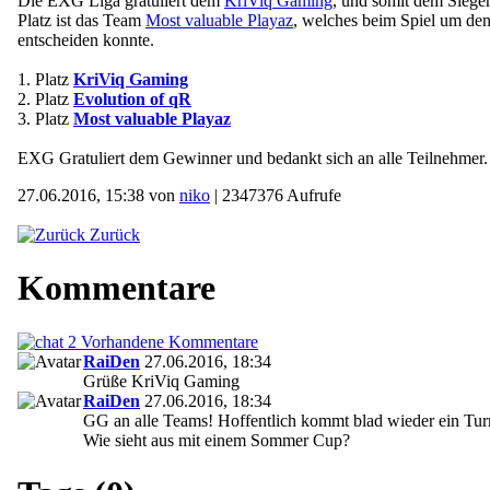
Die EXG Liga gratuliert dem
KriViq Gaming
, und somit dem Sieger
Platz ist das Team
Most valuable Playaz
, welches beim Spiel um den
entscheiden konnte.
1. Platz
KriViq Gaming
2. Platz
Evolution of qR
3. Platz
Most valuable Playaz
EXG Gratuliert dem Gewinner und bedankt sich an alle Teilnehmer.
27.06.2016, 15:38 von
niko
| 2347376 Aufrufe
Zurück
Kommentare
2 Vorhandene Kommentare
RaiDen
27.06.2016, 18:34
Grüße KriViq Gaming
RaiDen
27.06.2016, 18:34
GG an alle Teams! Hoffentlich kommt blad wieder ein Turn
Wie sieht aus mit einem Sommer Cup?