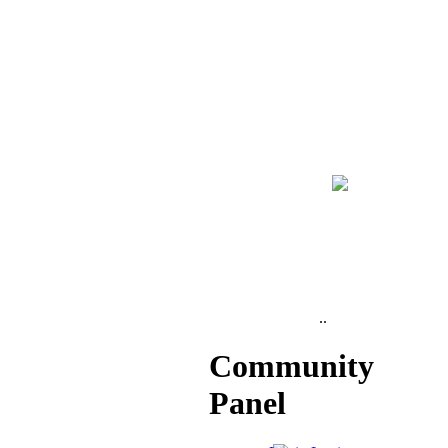
..
Community
Panel