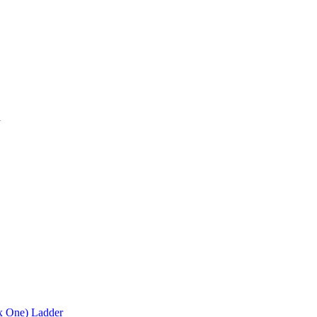
x One) Ladder