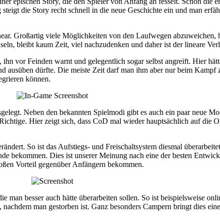
iner epischen Story, die den Spieler von Anfang an fesselt. Schon die 
steigt die Story recht schnell in die neue Geschichte ein und man erfä
near. Großartig viele Möglichkeiten von den Laufwegen abzuweichen, ha
ln, bleibt kaum Zeit, viel nachzudenken und daher ist der lineare Verla
t, ihn vor Feinden warnt und gelegentlich sogar selbst angreift. Hier h
nd ausüben dürfte. Die meiste Zeit darf man ihm aber nur beim Kamp
tegrieren können.
gelegt. Neben den bekannten Spielmodi gibt es auch ein paar neue Mod
chtige. Hier zeigt sich, dass CoD mal wieder hauptsächlich auf die On
verändert. So ist das Aufstiegs- und Freischaltsystem diesmal überarbeite
nde bekommen. Dies ist unserer Meinung nach eine der besten Entwick
 großen Vorteil gegenüber Anfängern bekommen.
ie man besser auch hätte überarbeiten sollen. So ist beispielsweise onl
, nachdem man gestorben ist. Ganz besonders Campern bringt dies einen