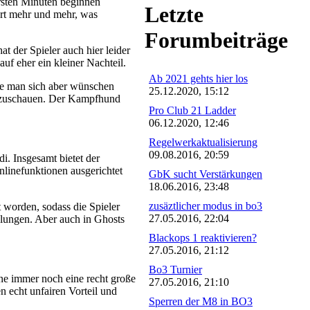
ersten Minuten beginnen
Letzte
hrt mehr und mehr, was
Forumbeiträge
t der Spieler auch hier leider
uf eher ein kleiner Nachteil.
Ab 2021 gehts hier los
ätte man sich aber wünschen
25.12.2020, 15:12
f zuschauen. Der Kampfhund
Pro Club 21 Ladder
06.12.2020, 12:46
Regelwerkaktualisierung
09.08.2016, 20:59
i. Insgesamt bietet der
linefunktionen ausgerichtet
GbK sucht Verstärkungen
18.06.2016, 23:48
zusäztlicher modus in bo3
t worden, sodass die Spieler
27.05.2016, 22:04
lungen. Aber auch in Ghosts
Blackops 1 reaktivieren?
27.05.2016, 21:12
Bo3 Turnier
ine immer noch eine recht große
27.05.2016, 21:10
 echt unfairen Vorteil und
Sperren der M8 in BO3