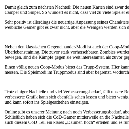
Damit gleich zum nächsten Nachteil: Die neuen Karten sind zwar deut
Camper und Sniper. So wundert es nicht, dass viel zu viele Spieler 
Sehr positiv ist allerdings die neuartige Anpassung seines Charakter
weibliche Gamer gibt es zwar nicht, aber die Wenigen werden sich d
Neben den klassischen Gegeneinander-Modi ist auch der Coop-Modus
Überlebenstraining. Die zuvor stark vorhersehbaren Zombies wurden 
bewegen, sind die Kämpfe gegen sie weit interessanter, als zuvor g
Einen völlig neuen Coop-Modus bietet das Trupp-System. Hier kann 
messen. Die Spielmodi im Truppmodus sind aber begrenzt, wodurch 
Trotz einiger Nachteile und viel Verbesserungsbedarf, fällt unsere 
verbesserte Grafik kann sich ebenfalls sehen lassen und bietet wen
und kann sofort ins Spielgeschehen einsteigen.
Online gibt es unserer Meinung nach noch Verbesserungsbedarf, aber
Schließlich haben sich die CoD-Gamer mittlerweile an die Nachtei
auch diesem CoD-Teil ein klares „Daumen-hoch“ erteilen und es ru