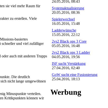
24.05.2016, 08:43
ten sie viel mehr Raum für
Systemaktualisierung
20.05.2016, 08:36
akter zu erstellen. Viele
Spielerwechsel
16.05.2016, 15:48
Ladderwünsche
15.05.2016, 22:12
Missions-basiertes
2vs2 Black ops 3 Core
chneller und viel zufälliger
05.05.2016, 16:48
2vs2 Black ops 3 Ladder
I oder auch mit anderen Trupps
04.05.2016, 19:56
ISF sucht Verstärkung
27.04.2016, 02:40
GoW sucht eine Fusionierung
punkte. Die deutlich
25.04.2016, 18:13
an sich nicht lange umgewöhnen
Werbung
enig Minuspunkte verteilen.
gen Kritikpunkten können wir