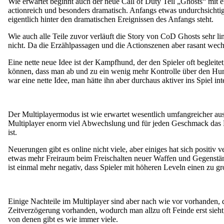
Wie erwartet beginnt auch der neue Call of Duty Teil „Ghosts“ mit e
actionreich und besonders dramatisch. Anfangs etwas undurchsichtig 
eigentlich hinter den dramatischen Ereignissen des Anfangs steht.
Wie auch alle Teile zuvor verläuft die Story von CoD Ghosts sehr li
nicht. Da die Erzählpassagen und die Actionszenen aber rasant wechse
Eine nette neue Idee ist der Kampfhund, der den Spieler oft begleite
können, dass man ab und zu ein wenig mehr Kontrolle über den Hu
war eine nette Idee, man hätte ihn aber durchaus aktiver ins Spiel in
Der Multiplayermodus ist wie erwartet wesentlich umfangreicher aus
Multiplayer enorm viel Abwechslung und für jeden Geschmack das Ri
ist.
Neuerungen gibt es online nicht viele, aber einiges hat sich positiv 
etwas mehr Freiraum beim Freischalten neuer Waffen und Gegenstä
ist einmal mehr negativ, dass Spieler mit höheren Leveln einen zu
Einige Nachteile im Multiplayer sind aber nach wie vor vorhanden, d
Zeitverzögerung vorhanden, wodurch man allzu oft Feinde erst sieht
von denen gibt es wie immer viele.