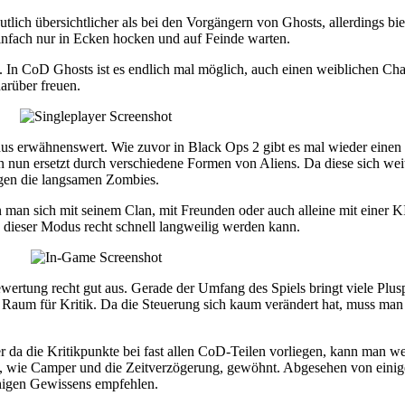
lich übersichtlicher als bei den Vorgängern von Ghosts, allerdings bie
einfach nur in Ecken hocken und auf Feinde warten.
s. In CoD Ghosts ist es endlich mal möglich, auch einen weiblichen Char
arüber freuen.
 erwähnenswert. Wie zuvor in Black Ops 2 gibt es mal wieder einen 
nun ersetzt durch verschiedene Formen von Aliens. Da diese sich weit s
egen die langsamen Zombies.
man sich mit seinem Clan, mit Freunden oder auch alleine mit einer K
dieser Modus recht schnell langweilig werden kann.
Bewertung recht gut aus. Gerade der Umfang des Spiels bringt viele Plus
ig Raum für Kritik. Da die Steuerung sich kaum verändert hat, muss m
 da die Kritikpunkte bei fast allen CoD-Teilen vorliegen, kann man w
le, wie Camper und die Zeitverzögerung, gewöhnt. Abgesehen von eini
higen Gewissens empfehlen.