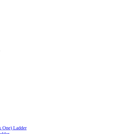
x One) Ladder
adder