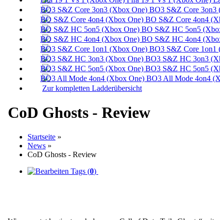
BO3 S&Z Core 3on3 
BO S&Z Core 4on4 (X
BO S&Z HC 5on5 (Xbox
BO S&Z HC 4on4 (Xbox
BO3 S&Z Core 1on1 
BO3 S&Z HC 3on3 (Xb
BO3 S&Z HC 5on5 (Xb
BO3 All Mode 4on4 (X
Zur kompletten Ladderübersicht
CoD Ghosts - Review
Startseite
»
News
»
CoD Ghosts - Review
Tags (
0
)