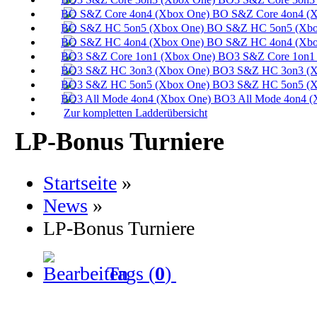
BO S&Z Core 4on4 (X
BO S&Z HC 5on5 (Xbo
BO S&Z HC 4on4 (Xbo
BO3 S&Z Core 1on1 
BO3 S&Z HC 3on3 (X
BO3 S&Z HC 5on5 (X
BO3 All Mode 4on4 (
Zur kompletten Ladderübersicht
LP-Bonus Turniere
Startseite
»
News
»
LP-Bonus Turniere
Tags (
0
)