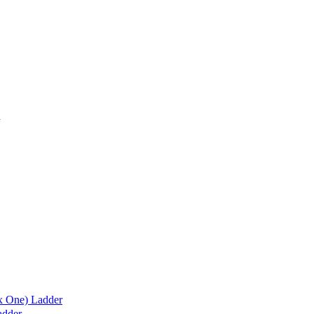
x One) Ladder
adder