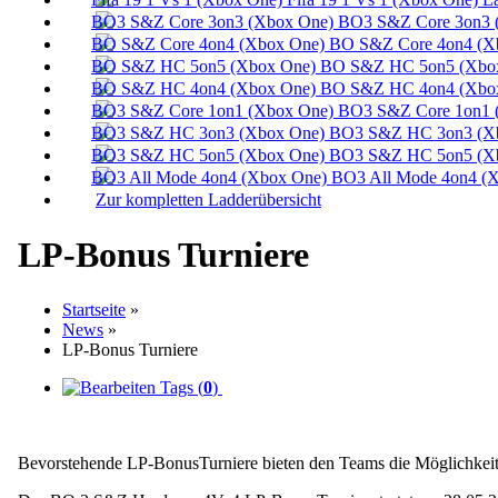
BO3 S&Z Core 3on3 
BO S&Z Core 4on4 (X
BO S&Z HC 5on5 (Xbox
BO S&Z HC 4on4 (Xbox
BO3 S&Z Core 1on1 
BO3 S&Z HC 3on3 (Xb
BO3 S&Z HC 5on5 (Xb
BO3 All Mode 4on4 (X
Zur kompletten Ladderübersicht
LP-Bonus Turniere
Startseite
»
News
»
LP-Bonus Turniere
Tags (
0
)
Bevorstehende LP-BonusTurniere bieten den Teams die Möglichkeit ih