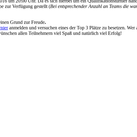
 um 20:00 Uhr. Da es sich hierbei um ein Qualifikationsturnier han
e zur Verfügung gestellt (
Bei entsprechender Anzahl an Teams die wart
einen Grund zur Freude
.
nier
anmelden und versuchen eines der Top 3 Plätze zu besetzen.
Wer 
ünschen allen Teilnehmern viel Spaß und natürlich viel Erfolg!