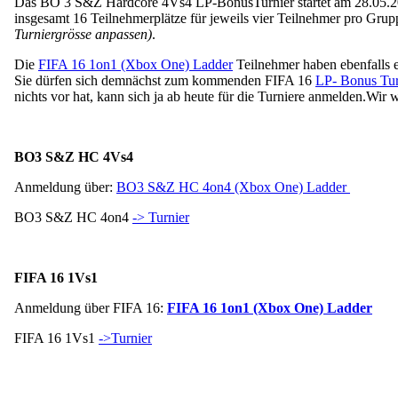
Das BO 3 S&Z Hardcore 4Vs4 LP-BonusTurnier startet am 28.05.2016
insgesamt 16 Teilnehmerplätze für jeweils vier Teilnehmer pro Grupp
Turniergrösse anpassen)
.
Die
FIFA 16 1on1 (Xbox One) Ladder
Teilnehmer haben ebenfalls 
Sie dürfen sich demnächst zum kommenden FIFA 16
LP- Bonus Tur
nichts vor hat, kann sich ja ab heute für die Turniere anmelden.
Wir w
BO3 S&Z HC 4Vs4
Anmeldung über:
BO3 S&Z HC 4on4 (Xbox One) Ladder
BO3 S&Z HC 4on4
-> Turnier
FIFA 16 1Vs1
Anmeldung über FIFA 16:
FIFA 16 1on1 (Xbox One) Ladder
FIFA 16 1Vs1
->Turnier