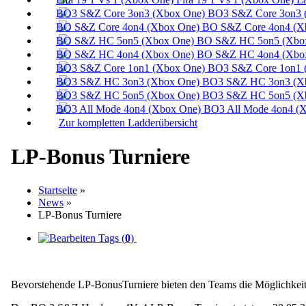
BO3 S&Z Core 3on3 
BO S&Z Core 4on4 (X
BO S&Z HC 5on5 (Xbox
BO S&Z HC 4on4 (Xbox
BO3 S&Z Core 1on1 
BO3 S&Z HC 3on3 (Xb
BO3 S&Z HC 5on5 (Xb
BO3 All Mode 4on4 (X
Zur kompletten Ladderübersicht
LP-Bonus Turniere
Startseite
»
News
»
LP-Bonus Turniere
Tags (
0
)
Bevorstehende LP-BonusTurniere bieten den Teams die Möglichkeit ih