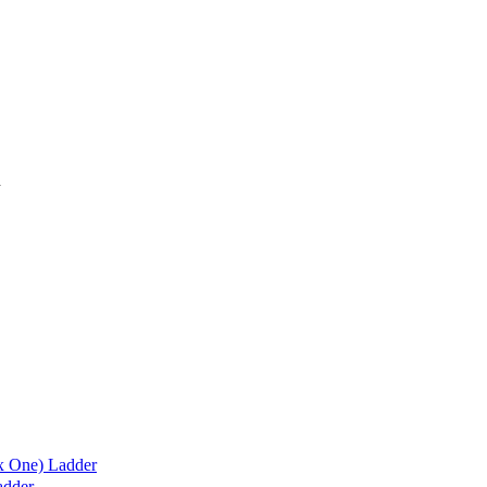
x One) Ladder
adder