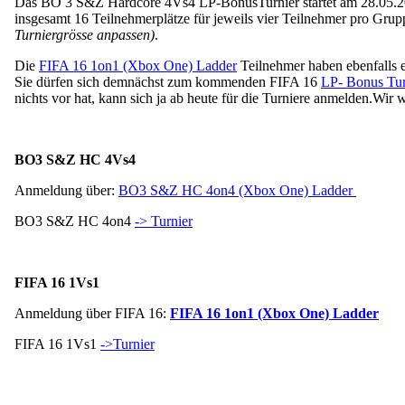
Das BO 3 S&Z Hardcore 4Vs4 LP-BonusTurnier startet am 28.05.2016
insgesamt 16 Teilnehmerplätze für jeweils vier Teilnehmer pro Grupp
Turniergrösse anpassen)
.
Die
FIFA 16 1on1 (Xbox One) Ladder
Teilnehmer haben ebenfalls 
Sie dürfen sich demnächst zum kommenden FIFA 16
LP- Bonus Tur
nichts vor hat, kann sich ja ab heute für die Turniere anmelden.
Wir w
BO3 S&Z HC 4Vs4
Anmeldung über:
BO3 S&Z HC 4on4 (Xbox One) Ladder
BO3 S&Z HC 4on4
-> Turnier
FIFA 16 1Vs1
Anmeldung über FIFA 16:
FIFA 16 1on1 (Xbox One) Ladder
FIFA 16 1Vs1
->Turnier