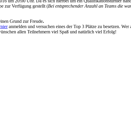
 um 20:00 Uhr. Da es sich hierbei um ein Qualifikationsturnier han
e zur Verfügung gestellt (
Bei entsprechender Anzahl an Teams die wart
einen Grund zur Freude
.
nier
anmelden und versuchen eines der Top 3 Plätze zu besetzen.
Wer 
ünschen allen Teilnehmern viel Spaß und natürlich viel Erfolg!