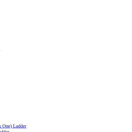
x One) Ladder
adder