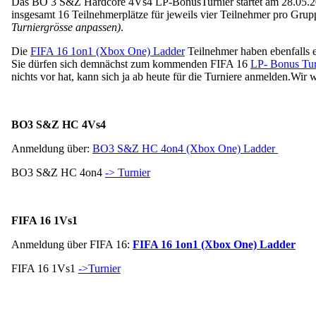
Das BO 3 S&Z Hardcore 4Vs4 LP-BonusTurnier startet am 28.05.2016
insgesamt 16 Teilnehmerplätze für jeweils vier Teilnehmer pro Grupp
Turniergrösse anpassen)
.
Die
FIFA 16 1on1 (Xbox One) Ladder
Teilnehmer haben ebenfalls 
Sie dürfen sich demnächst zum kommenden FIFA 16
LP- Bonus Tur
nichts vor hat, kann sich ja ab heute für die Turniere anmelden.
Wir w
BO3 S&Z HC 4Vs4
Anmeldung über:
BO3 S&Z HC 4on4 (Xbox One) Ladder
BO3 S&Z HC 4on4
-> Turnier
FIFA 16 1Vs1
Anmeldung über FIFA 16:
FIFA 16 1on1 (Xbox One) Ladder
FIFA 16 1Vs1
->Turnier