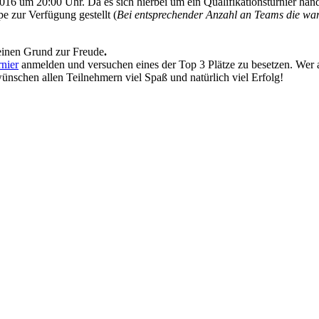
 um 20:00 Uhr. Da es sich hierbei um ein Qualifikationsturnier han
e zur Verfügung gestellt (
Bei entsprechender Anzahl an Teams die wart
einen Grund zur Freude
.
nier
anmelden und versuchen eines der Top 3 Plätze zu besetzen.
Wer 
ünschen allen Teilnehmern viel Spaß und natürlich viel Erfolg!