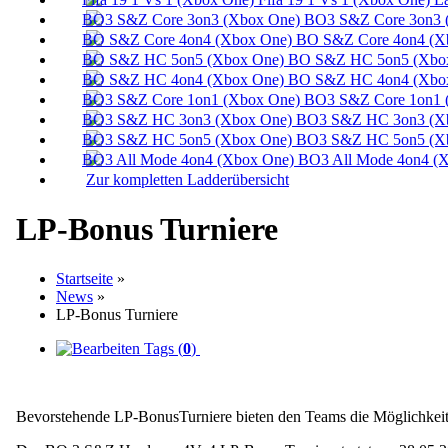
BO3 S&Z Core 3on3 
BO S&Z Core 4on4 (X
BO S&Z HC 5on5 (Xbox
BO S&Z HC 4on4 (Xbox
BO3 S&Z Core 1on1 
BO3 S&Z HC 3on3 (Xb
BO3 S&Z HC 5on5 (Xb
BO3 All Mode 4on4 (X
Zur kompletten Ladderübersicht
LP-Bonus Turniere
Startseite
»
News
»
LP-Bonus Turniere
Tags (
0
)
Bevorstehende LP-BonusTurniere bieten den Teams die Möglichkeit ih