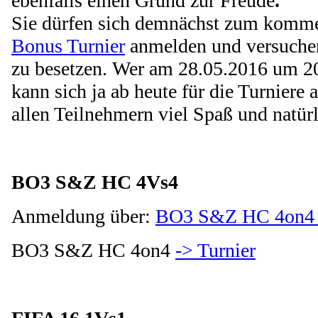
ebenfalls einen Grund zur Freude
.
Sie dürfen sich demnächst zum kom
Bonus Turnier
anmelden und versuchen
zu besetzen.
Wer am 28.05.2016 um 20 
kann sich ja ab heute für die Turniere
allen Teilnehmern viel Spaß und natürl
BO3 S&Z HC 4Vs4
Anmeldung über:
BO3 S&Z HC 4on4 
BO3 S&Z HC 4on4
-> Turnier