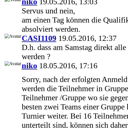
niko
19.05.2016, 13:03
Servus und nein,
am einen Tag können die Qualifik
absolviert werden.
CASI1109
19.05.2016, 12:37
D.h. dass am Samstag direkt alle 
werden ?
niko
18.05.2016, 17:16
Sorry, nach der erfolgten Anmel
werden die Teilnehmer in Gruppen
Teilnehmer /Gruppe wo sie gegen
besten zwei Teams einer Grupp
Turnier weiter. Bei 16 Teilnehme
unterteilt sind, können sich dahe