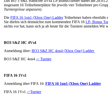
Das BO 3 S&Z Hardcore 4Vs4 LP-BonusTurnier startet am 28.05.2016
insgesamt 16 Teilnehmerplätze für jeweils vier Teilnehmer pro Grupp
Turniergrösse anpassen)
.
Die
FIFA 16 1on1 (Xbox One) Ladder
Teilnehmer haben ebenfalls 
Sie dürfen sich demnächst zum kommenden FIFA 16
LP- Bonus Tur
nichts vor hat, kann sich ja ab heute für die Turniere anmelden.
Wir w
BO3 S&Z HC 4Vs4
Anmeldung über:
BO3 S&Z HC 4on4 (Xbox One) Ladder
BO3 S&Z HC 4on4
-> Turnier
FIFA 16 1Vs1
Anmeldung über FIFA 16:
FIFA 16 1on1 (Xbox One) Ladder
FIFA 16 1Vs1
->Turnier