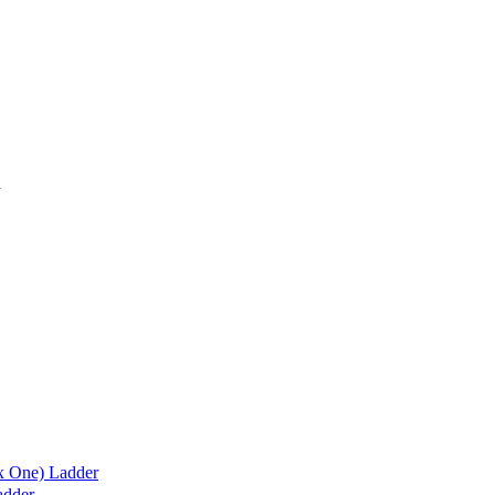
x One) Ladder
adder