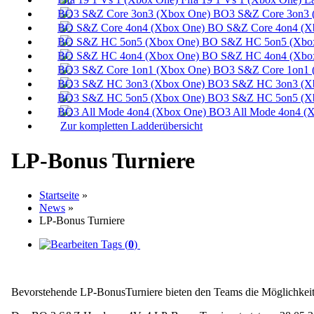
BO3 S&Z Core 3on3 
BO S&Z Core 4on4 (X
BO S&Z HC 5on5 (Xbox
BO S&Z HC 4on4 (Xbox
BO3 S&Z Core 1on1 
BO3 S&Z HC 3on3 (Xb
BO3 S&Z HC 5on5 (Xb
BO3 All Mode 4on4 (X
Zur kompletten Ladderübersicht
LP-Bonus Turniere
Startseite
»
News
»
LP-Bonus Turniere
Tags (
0
)
Bevorstehende LP-BonusTurniere bieten den Teams die Möglichkeit ih