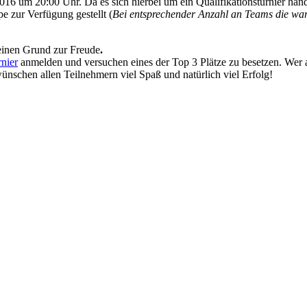
 um 20:00 Uhr. Da es sich hierbei um ein Qualifikationsturnier han
e zur Verfügung gestellt (
Bei entsprechender Anzahl an Teams die wart
einen Grund zur Freude
.
nier
anmelden und versuchen eines der Top 3 Plätze zu besetzen.
Wer 
ünschen allen Teilnehmern viel Spaß und natürlich viel Erfolg!