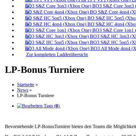
BO3 S&Z Core 3on3 
BO S&Z Core 4on4 (X
BO S&Z HC 5on5 (Xbox
BO S&Z HC 4on4 (Xbox
BO3 S&Z Core 1on1 
BO3 S&Z HC 3on3 (Xb
BO3 S&Z HC 5on5 (Xb
BO3 All Mode 4on4 (X
Zur kompletten Ladderübersicht
LP-Bonus Turniere
Startseite
»
News
»
LP-Bonus Turniere
Tags (
0
)
Bevorstehende LP-BonusTurniere bieten den Teams die Möglichkeit ih