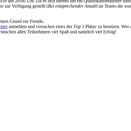
 um 20:00 Uhr. Da es sich hierbei um ein Qualifikationsturnier han
e zur Verfügung gestellt (
Bei entsprechender Anzahl an Teams die wart
einen Grund zur Freude
.
nier
anmelden und versuchen eines der Top 3 Plätze zu besetzen.
Wer 
ünschen allen Teilnehmern viel Spaß und natürlich viel Erfolg!