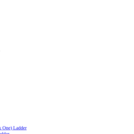
x One) Ladder
adder