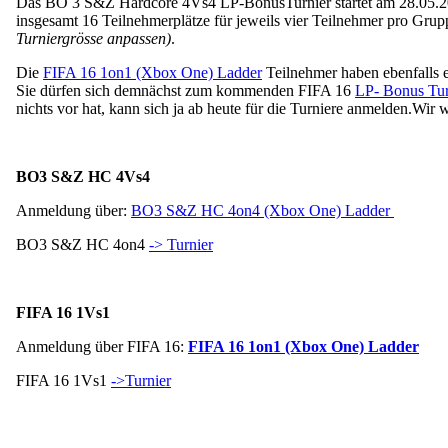
Das BO 3 S&Z Hardcore 4Vs4 LP-BonusTurnier startet am 28.05.2016
insgesamt 16 Teilnehmerplätze für jeweils vier Teilnehmer pro Grupp
Turniergrösse anpassen)
.
Die
FIFA 16 1on1 (Xbox One) Ladder
Teilnehmer haben ebenfalls 
Sie dürfen sich demnächst zum kommenden FIFA 16
LP- Bonus Tur
nichts vor hat, kann sich ja ab heute für die Turniere anmelden.
Wir w
BO3 S&Z HC 4Vs4
Anmeldung über:
BO3 S&Z HC 4on4 (Xbox One) Ladder
BO3 S&Z HC 4on4
-> Turnier
FIFA 16 1Vs1
Anmeldung über FIFA 16:
FIFA 16 1on1 (Xbox One) Ladder
FIFA 16 1Vs1
->Turnier