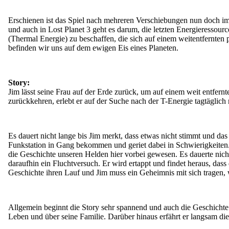
Erschienen ist das Spiel nach mehreren Verschiebungen nun doch im 
und auch in Lost Planet 3 geht es darum, die letzten Energieressour
(Thermal Energie) zu beschaffen, die sich auf einem weitentfernten
befinden wir uns auf dem ewigen Eis eines Planeten.
Story:
Jim lässt seine Frau auf der Erde zurück, um auf einem weit entfern
zurückkehren, erlebt er auf der Suche nach der T-Energie tagtäglich
Es dauert nicht lange bis Jim merkt, dass etwas nicht stimmt und das
Funkstation in Gang bekommen und geriet dabei in Schwierigkeiten.
die Geschichte unseren Helden hier vorbei gewesen. Es dauerte nic
daraufhin ein Fluchtversuch. Er wird ertappt und findet heraus, das
Geschichte ihren Lauf und Jim muss ein Geheimnis mit sich tragen, w
Allgemein beginnt die Story sehr spannend und auch die Geschichte f
Leben und über seine Familie. Darüber hinaus erfährt er langsam die