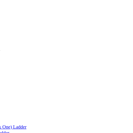
x One) Ladder
adder