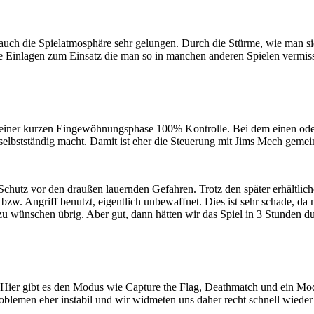
st auch die Spielatmosphäre sehr gelungen. Durch die Stürme, wie man 
he Einlagen zum Einsatz die man so in manchen anderen Spielen vermiss
h einer kurzen Eingewöhnungsphase 100% Kontrolle. Bei dem einen od
selbstständig macht. Damit ist eher die Steuerung mit Jims Mech gemei
 Schutz vor den draußen lauernden Gefahren. Trotz den später erhältli
 bzw. Angriff benutzt, eigentlich unbewaffnet. Dies ist sehr schade, da
wünschen übrig. Aber gut, dann hätten wir das Spiel in 3 Stunden dur
 Hier gibt es den Modus wie Capture the Flag, Deathmatch und ein Mo
oblemen eher instabil und wir widmeten uns daher recht schnell wieder