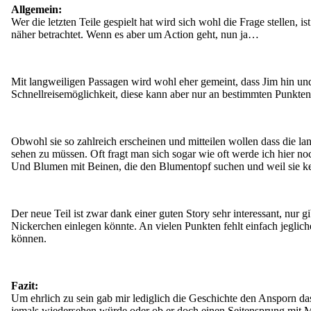
Allgemein:
Wer die letzten Teile gespielt hat wird sich wohl die Frage stellen
näher betrachtet. Wenn es aber um Action geht, nun ja…
Mit langweiligen Passagen wird wohl eher gemeint, dass Jim hin un
Schnellreisemöglichkeit, diese kann aber nur an bestimmten Punkte
Obwohl sie so zahlreich erscheinen und mitteilen wollen dass die la
sehen zu müssen. Oft fragt man sich sogar wie oft werde ich hier 
Und Blumen mit Beinen, die den Blumentopf suchen und weil sie kei
Der neue Teil ist zwar dank einer guten Story sehr interessant, nur 
Nickerchen einlegen könnte. An vielen Punkten fehlt einfach jeglich
können.
Fazit:
Um ehrlich zu sein gab mir lediglich die Geschichte den Ansporn das
jemals wiedersehen würde oder ob er doch einen Seitensprung mit Mi