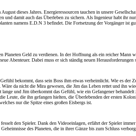
August dieses Jahres. Energieressourcen tauchen in unsere Gesellscha
cen und damit auch das Überleben zu sichern. Als Ingenieur habt ihr nu
 planten namens E.D.N 3 befindet. Die Fortsetzung der Vorgänger ist g
ten Planeten Geld zu verdienen. In der Hoffnung als ein reicher Mann w
 neue Abenteuer. Dabei muss er sich ständig neuen Herausforderungen s
 Gefühl bekommt, dass sein Boss ihm etwas verheimlicht. Wie es der Zufa
 Wäre da nicht die Mira gewesen, die Jim das Leben rettet und ihn wi
ht lange und Jim überkommt das Gefühl, wie ein Gefangener behandelt 
s die Leute, die ihn gefangen hielten, die Überlebenden der ersten Kolo
elches nur die Spitze eines großen Eisbergs ist.
esselt den Spieler. Dank den Videoeinlagen, erfährt der Spieler immer 
 Geheimnisse des Planeten, die in ihrer Gänze bis zum Schluss verborge