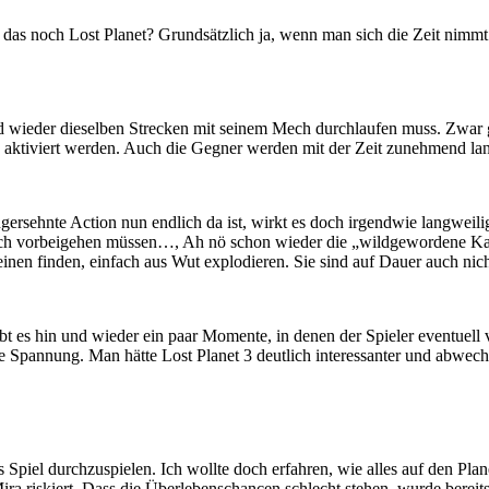
, ist das noch Lost Planet? Grundsätzlich ja, wenn man sich die Zeit ni
d wieder dieselben Strecken mit seinem Mech durchlaufen muss. Zwar g
n aktiviert werden. Auch die Gegner werden mit der Zeit zunehmend la
ngersehnte Action nun endlich da ist, wirkt es doch irgendwie langweil
noch vorbeigehen müssen…, Ah nö schon wieder die „wildgewordene Kat
nen finden, einfach aus Wut explodieren. Sie sind auf Dauer auch nic
gibt es hin und wieder ein paar Momente, in denen der Spieler eventuell
e Spannung. Man hätte Lost Planet 3 deutlich interessanter und abwech
 Spiel durchzuspielen. Ich wollte doch erfahren, wie alles auf den Pla
ra riskiert. Dass die Überlebenschancen schlecht stehen, wurde bereit