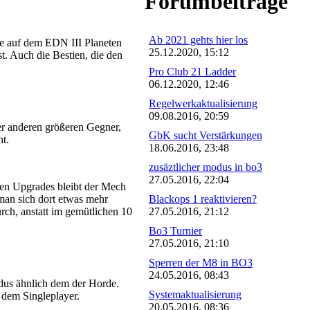
Forumbeiträge
Ab 2021 gehts hier los
sie auf dem EDN III Planeten
25.12.2020, 15:12
t. Auch die Bestien, die den
Pro Club 21 Ladder
06.12.2020, 12:46
Regelwerkaktualisierung
09.08.2016, 20:59
er anderen größeren Gegner,
GbK sucht Verstärkungen
nt.
18.06.2016, 23:48
zusäztlicher modus in bo3
27.05.2016, 22:04
chen Upgrades bleibt der Mech
Blackops 1 reaktivieren?
 man sich dort etwas mehr
27.05.2016, 21:12
ch, anstatt im gemütlichen 10
Bo3 Turnier
27.05.2016, 21:10
Sperren der M8 in BO3
24.05.2016, 08:43
dus ähnlich dem der Horde.
Systemaktualisierung
 dem Singleplayer.
20.05.2016, 08:36