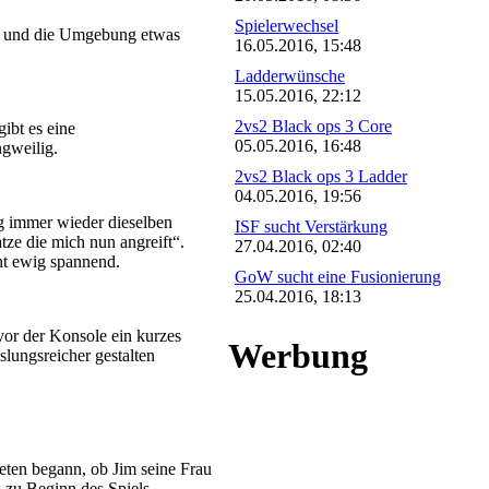
Spielerwechsel
mmt und die Umgebung etwas
16.05.2016, 15:48
Ladderwünsche
15.05.2016, 22:12
2vs2 Black ops 3 Core
ibt es eine
05.05.2016, 16:48
ngweilig.
2vs2 Black ops 3 Ladder
04.05.2016, 19:56
ig immer wieder dieselben
ISF sucht Verstärkung
ze die mich nun angreift“.
27.04.2016, 02:40
ht ewig spannend.
GoW sucht eine Fusionierung
25.04.2016, 18:13
 vor der Konsole ein kurzes
Werbung
slungsreicher gestalten
neten begann, ob Jim seine Frau
s zu Beginn des Spiels