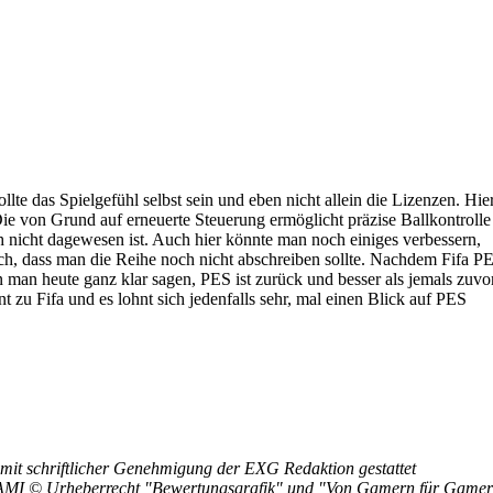
llte das Spielgefühl selbst sein und eben nicht allein die Lizenzen. Hie
Die von Grund auf erneuerte Steuerung ermöglicht präzise Ballkontrolle
h nicht dagewesen ist. Auch hier könnte man noch einiges verbessern,
ich, dass man die Reihe noch nicht abschreiben sollte. Nachdem Fifa P
n man heute ganz klar sagen, PES ist zurück und besser als jemals zuvor
t zu Fifa und es lohnt sich jedenfalls sehr, mal einen Blick auf PES
mit schriftlicher Genehmigung der EXG Redaktion gestattet
MI © Urheberrecht "Bewertungsgrafik" und "Von Gamern für Gamer