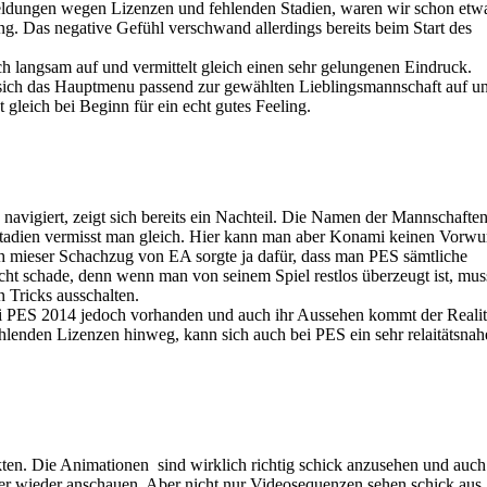
ldungen wegen Lizenzen und fehlenden Stadien, waren wir schon etw
 Das negative Gefühl verschwand allerdings bereits beim Start des
ch langsam auf und vermittelt gleich einen sehr gelungenen Eindruck.
sich das Hauptmenu passend zur gewählten Lieblingsmannschaft auf u
t gleich bei Beginn für ein echt gutes Feeling.
vigiert, zeigt sich bereits ein Nachteil. Die Namen der Mannschafte
 Stadien vermisst man gleich. Hier kann man aber Konami keinen Vorwu
h mieser Schachzug von EA sorgte ja dafür, dass man PES sämtliche
echt schade, denn wenn man von seinem Spiel restlos überzeugt ist, mus
 Tricks ausschalten.
ei PES 2014 jedoch vorhanden und auch ihr Aussehen kommt der Realit
ehlenden Lizenzen hinweg, kann sich auch bei PES ein sehr relaitätsnah
ten. Die Animationen sind wirklich richtig schick anzusehen und auch
 wieder anschauen. Aber nicht nur Videosequenzen sehen schick aus,