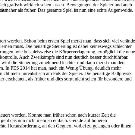
sich grafisch wirklich sehen lassen. Bewegungen der Spieler und auch
itätsnäher als früher. Das gesamte Spiel ist nun eine echte Augenweide.
ert worden. Schon beim ersten Spiel merkt man, dass sich viel verände
lernen muss. Die neuartige Steuerung ist dabei keineswegs schlechter.
rungen, wie beispielsweise die Körperverlagerung, ermöglicht die neue
lkontrolle. Auch Zweikämpfe sind nun deutlich besser durchführbar.
 wird die Steuerung zunehmend leichter und dann merkt man den
rn. In PES 2014 hat man, nach ein Wenig Übung, deutlich mehr
 nicht mehr unrealistisch am Fuß der Spieler. Die neuartige Ballphysik
cher erscheinen, als früher und dies sorgt nicht selten für besondere und
rneuert worden. Konnte man früher schon nach kurzer Zeit die
geht das nun nicht mehr so einfach. Gerade auf höheren
echte Herausforderung, an den Gegnern vorbei zu gelangen oder ihnen