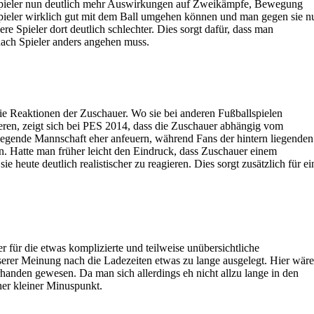
Spieler nun deutlich mehr Auswirkungen auf Zweikämpfe, Bewegung
ieler wirklich gut mit dem Ball umgehen können und man gegen sie n
 Spieler dort deutlich schlechter. Dies sorgt dafür, dass man
 nach Spieler anders angehen muss.
die Reaktionen der Zuschauer. Wo sie bei anderen Fußballspielen
ieren, zeigt sich bei PES 2014, dass die Zuschauer abhängig vom
 liegende Mannschaft eher anfeuern, während Fans der hintern liegenden
 Hatte man früher leicht den Eindruck, dass Zuschauer einem
ie heute deutlich realistischer zu reagieren. Dies sorgt zusätzlich für ei
 für die etwas komplizierte und teilweise unübersichtliche
rer Meinung nach die Ladezeiten etwas zu lange ausgelegt. Hier wäre
rhanden gewesen. Da man sich allerdings eh nicht allzu lange in den
her kleiner Minuspunkt.