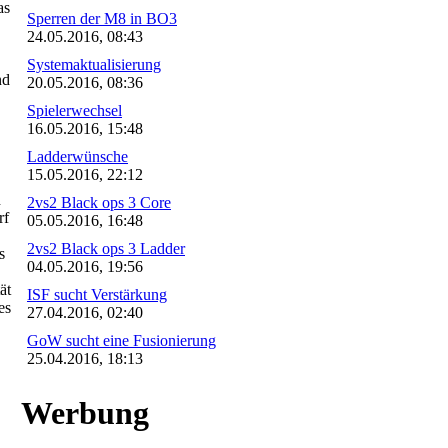
as
Sperren der M8 in BO3
24.05.2016, 08:43
Systemaktualisierung
nd
20.05.2016, 08:36
Spielerwechsel
16.05.2016, 15:48
Ladderwünsche
15.05.2016, 22:12
n
2vs2 Black ops 3 Core
rf
05.05.2016, 16:48
2vs2 Black ops 3 Ladder
s
04.05.2016, 19:56
ät
ISF sucht Verstärkung
es
27.04.2016, 02:40
GoW sucht eine Fusionierung
25.04.2016, 18:13
Werbung