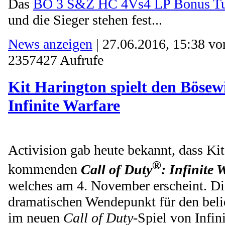
Das
BO 3 S&Z HC 4Vs4 LP Bonus Tu
und die Sieger stehen fest...
News anzeigen
| 27.06.2016, 15:38 v
2357427 Aufrufe
Kit Harington spielt den Bösewi
Infinite Warfare
Activision gab heute bekannt, dass Ki
®
kommenden
Call of Duty
: Infinite 
welches am 4. November erscheint. Di
dramatischen Wendepunkt für den belie
im neuen
Call of Duty
-Spiel von Infin