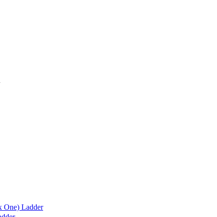
x One) Ladder
adder