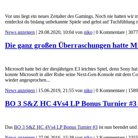
Vor uns liegt ein neues Zeitalter des Gamings. Noch nie hatten wir 
entdeckst du bislang unbekannte Spiele und gehst auf Tuchfühlung 
News anzeigen
| 29.08.2020, 10:04 von
niko
| 0 Kommentare | 3077
Die ganz großen Überraschungen hatte Mic
Microsoft hatte bei der diesjährigen E3 leichtes Spiel, denn Sony h
konnte Microsoft in aller Ruhe seine Next-Gen-Konsole mit dem Co
wieder angesprochen...
News anzeigen
| 15.06.2019, 21:55 von
niko
| 0 Kommentare | 1589
BO 3 S&Z HC 4Vs4 LP Bonus Turnier #3 
Das
BO 3 S&Z HC 4Vs4 LP Bonus Turnier #3
ist nun beendet und d
News anzeigen
| 27.06.2016, 15:38 von
niko
| 2 Kommentare | 2355