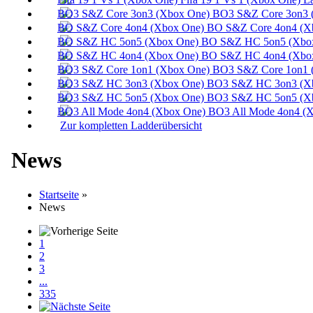
BO3 S&Z Core 3on3 
BO S&Z Core 4on4 (X
BO S&Z HC 5on5 (Xbox
BO S&Z HC 4on4 (Xbox
BO3 S&Z Core 1on1 
BO3 S&Z HC 3on3 (Xb
BO3 S&Z HC 5on5 (Xb
BO3 All Mode 4on4 (X
Zur kompletten Ladderübersicht
News
Startseite
»
News
1
2
3
...
335