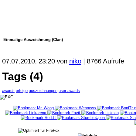
Einmalige Auszeichnung (Clan)
07.07.2010, 23:20 von
niko
| 8766 Aufrufe
Tags (4)
awards
erfolge
auszeichnungen
user awards
Info