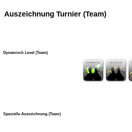
Auszeichnung Turnier (Team)
Dynamisch Level (Team)
Spezielle Auszeichnung (Team)