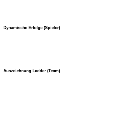
Dynamische Erfolge (Spieler)
Auszeichnung Ladder (Team)