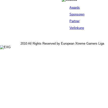
Awards
Sponsoren
Partner
Verlinkung
2010 All Rights Reserved by European Xtreme Gamers Liga