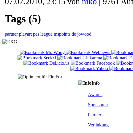
07.07.2010, 23:15 von
niko
| 9761 Auf
Tags (5)
partner
playart
pes league
mspoints.de
jowood
Info
Awards
Sponsoren
Partner
Verlinkung