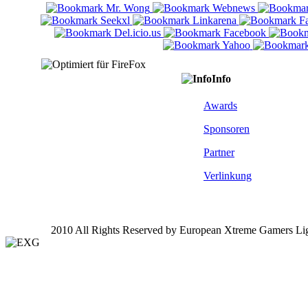
Info
Awards
Sponsoren
Partner
Verlinkung
2010 All Rights Reserved by European Xtreme Gamers Li