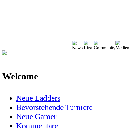
Welcome
Neue Ladders
Bevorstehende Turniere
Neue Gamer
Kommentare