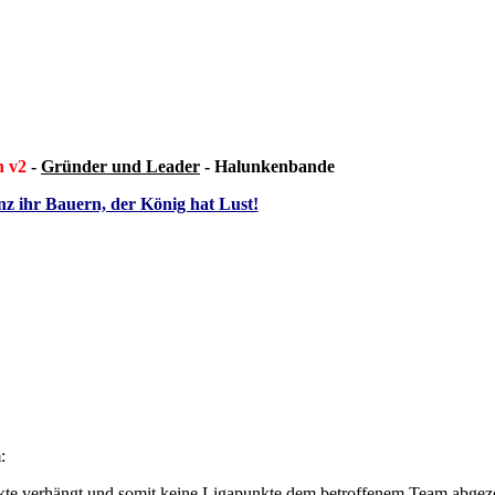
h v2
-
Gründer und Leader
- Halunkenbande
z ihr Bauern, der König hat Lust!
:
kte verhängt und somit keine Ligapunkte dem betroffenem Team abgez