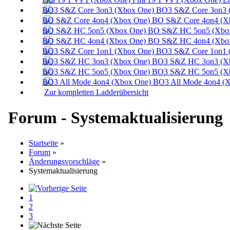
BO3 S&Z Core 3on3 
BO S&Z Core 4on4 (X
BO S&Z HC 5on5 (Xbox
BO S&Z HC 4on4 (Xbox
BO3 S&Z Core 1on1 
BO3 S&Z HC 3on3 (Xb
BO3 S&Z HC 5on5 (Xb
BO3 All Mode 4on4 (X
Zur kompletten Ladderübersicht
Forum - Systemaktualisierung
Startseite
»
Forum
»
Änderungsvorschläge
»
Systemaktualisierung
1
2
3