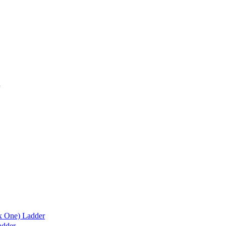
x One) Ladder
adder