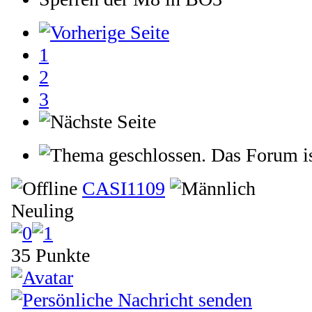
1
2
3
Das Forum is
CASI1109
Neuling
35 Punkte