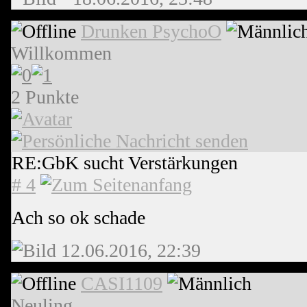
Drunken PsychoO
Willkommen
2 Punkte
RE:GbK sucht Verstärkungen
# 4
Ach so ok schade
12.06.2016, 22:39
CASI1109
Neuling