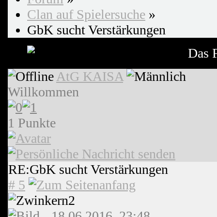
Clan auf Spielersuche
»
GbK sucht Verstärkungen
Das F
AtG KAISA
Willkommen
1 Punkte
RE:GbK sucht Verstärkungen
# 5
18.06.2016, 23:48