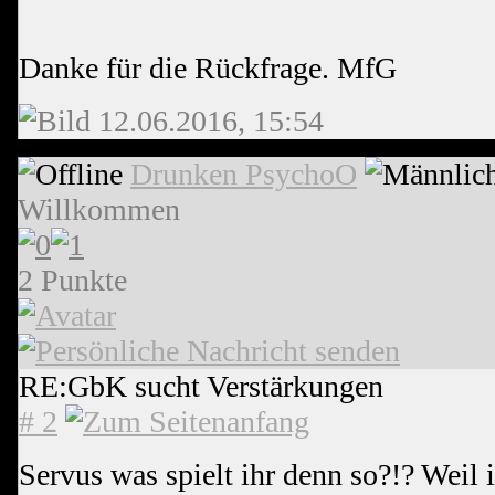
Danke für die Rückfrage. MfG
12.06.2016, 15:54
Drunken PsychoO
Willkommen
2 Punkte
RE:GbK sucht Verstärkungen
# 2
Servus was spielt ihr denn so?!? Weil 