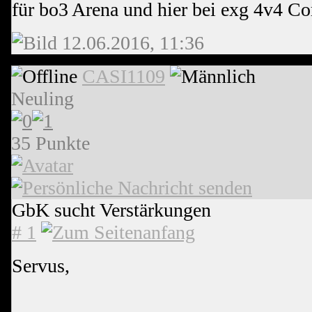
für bo3 Arena und hier bei exg 4v4 C
12.06.2016, 11:36
CASI1109
Neuling
35 Punkte
GbK sucht Verstärkungen
# 1
Servus,