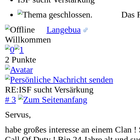
Das F
Langebua
Willkommen
2 Punkte
RE:ISF sucht Versärkung
# 3
Servus,
habe großes interesse an einem Clan ! 
Call Of Duty ! Bin 24 Jahre alt und s