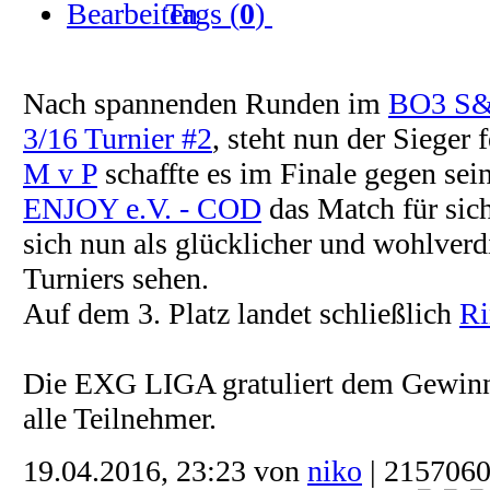
Tags (
0
)
Nach spannenden Runden im
BO3 S&
3/16 Turnier #2
, steht nun der Sieger 
M v P
schaffte es im Finale gegen se
ENJOY e.V. - COD
das Match für sich
sich nun als glücklicher und wohlverd
Turniers sehen.
Auf dem 3. Platz landet schließlich
Ri
Die EXG LIGA gratuliert dem Gewinn
alle Teilnehmer.
19.04.2016, 23:23 von
niko
| 2157060