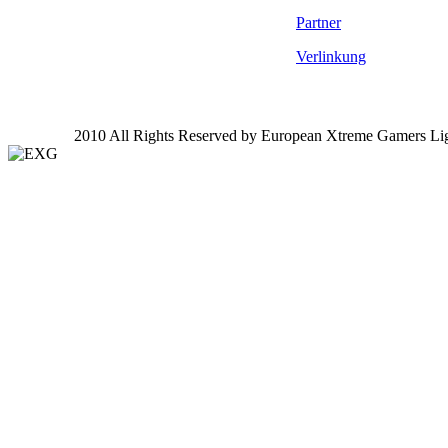
Partner
Verlinkung
2010 All Rights Reserved by European Xtreme Gamers Li