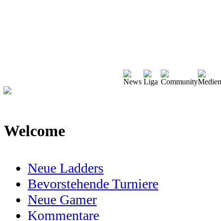
Welcome
Neue Ladders
Bevorstehende Turniere
Neue Gamer
Kommentare