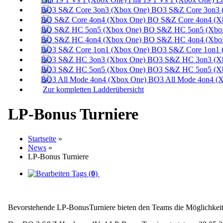
BO3 S&Z Core 3on3 
BO S&Z Core 4on4 (X
BO S&Z HC 5on5 (Xbox
BO S&Z HC 4on4 (Xbox
BO3 S&Z Core 1on1 
BO3 S&Z HC 3on3 (Xb
BO3 S&Z HC 5on5 (Xb
BO3 All Mode 4on4 (X
Zur kompletten Ladderübersicht
LP-Bonus Turniere
Startseite
»
News
»
LP-Bonus Turniere
Tags (
0
)
Bevorstehende LP-BonusTurniere bieten den Teams die Möglichkeit ih