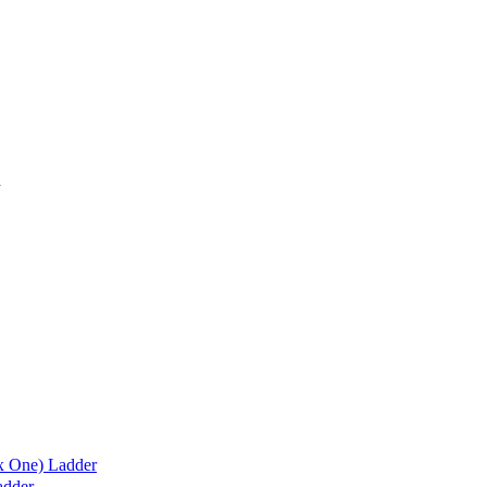
x One) Ladder
adder