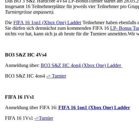
Das BO 3 S&Z Hardcore 4Vs4 LP-BonusTurnier startet am 28.05.2016
insgesamt 16 Teilnehmerplätze für jeweils vier Teilnehmer pro Grupp
Turniergrösse anpassen)
.
Die
FIFA 16 1on1 (Xbox One) Ladder
Teilnehmer haben ebenfalls 
Sie dürfen sich demnächst zum kommenden FIFA 16
LP- Bonus Tur
nichts vor hat, kann sich ja ab heute für die Turniere anmelden.
Wir w
BO3 S&Z HC 4Vs4
Anmeldung über:
BO3 S&Z HC 4on4 (Xbox One) Ladder
BO3 S&Z HC 4on4
-> Turnier
FIFA 16 1Vs1
Anmeldung über FIFA 16:
FIFA 16 1on1 (Xbox One) Ladder
FIFA 16 1Vs1
->Turnier