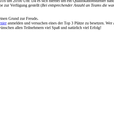
 um 20:00 Uhr. Da es sich hierbei um ein Qualifikationsturnier han
e zur Verfügung gestellt (
Bei entsprechender Anzahl an Teams die wart
einen Grund zur Freude
.
nier
anmelden und versuchen eines der Top 3 Plätze zu besetzen.
Wer 
ünschen allen Teilnehmern viel Spaß und natürlich viel Erfolg!