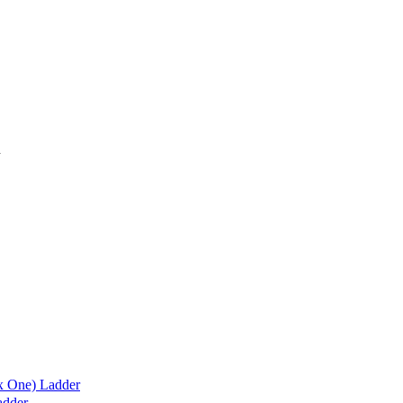
x One) Ladder
adder