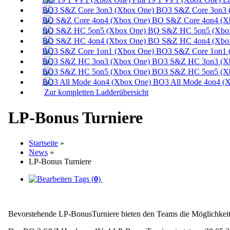
BO3 S&Z Core 3on3 
BO S&Z Core 4on4 (X
BO S&Z HC 5on5 (Xbox
BO S&Z HC 4on4 (Xbox
BO3 S&Z Core 1on1 
BO3 S&Z HC 3on3 (Xb
BO3 S&Z HC 5on5 (Xb
BO3 All Mode 4on4 (X
Zur kompletten Ladderübersicht
LP-Bonus Turniere
Startseite
»
News
»
LP-Bonus Turniere
Tags (
0
)
Bevorstehende LP-BonusTurniere bieten den Teams die Möglichkeit ih