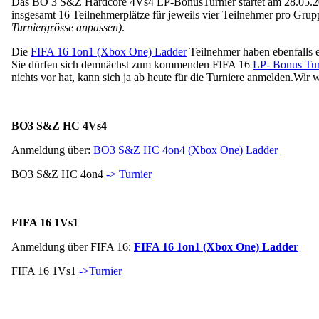
Das BO 3 S&Z Hardcore 4Vs4 LP-BonusTurnier startet am 28.05.2016
insgesamt 16 Teilnehmerplätze für jeweils vier Teilnehmer pro Grupp
Turniergrösse anpassen)
.
Die
FIFA 16 1on1 (Xbox One) Ladder
Teilnehmer haben ebenfalls 
Sie dürfen sich demnächst zum kommenden FIFA 16
LP- Bonus Tur
nichts vor hat, kann sich ja ab heute für die Turniere anmelden.
Wir w
BO3 S&Z HC 4Vs4
Anmeldung über:
BO3 S&Z HC 4on4 (Xbox One) Ladder
BO3 S&Z HC 4on4
-> Turnier
FIFA 16 1Vs1
Anmeldung über FIFA 16:
FIFA 16 1on1 (Xbox One) Ladder
FIFA 16 1Vs1
->Turnier