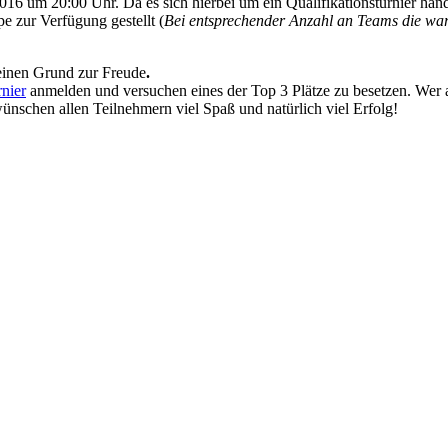
 um 20:00 Uhr. Da es sich hierbei um ein Qualifikationsturnier han
e zur Verfügung gestellt (
Bei entsprechender Anzahl an Teams die wart
einen Grund zur Freude
.
nier
anmelden und versuchen eines der Top 3 Plätze zu besetzen.
Wer 
ünschen allen Teilnehmern viel Spaß und natürlich viel Erfolg!