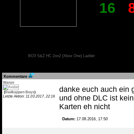
16
:
Laddermatch
Ergebn
Eintrag
Ladder:
BO3 S&Z HC 2on2 (Xbox One) Ladder
Ergebn
Eintrag
Kommentare
Wanze
danke euch auch ein g
(
Radkappen Boys
)
und ohne DLC ist kei
Letzte Aktion: 11.03.2017, 22:16
Karten eh nicht
Datum:
17.08.2016, 17:50