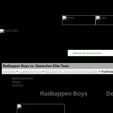
Radkappen Boys vs. Deutsches Elite Team
»
»
»
Startseite
Ladderübersicht
BO3 S&Z HC 2on2 (Xbox One) Ladder
Radkapp
Matchübersicht
Sieger
Verlierer
Radkappen Boys
vs.
De