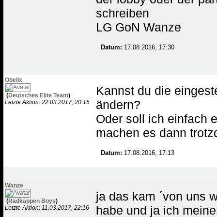
schreiben
LG GoN Wanze
Datum:
17.08.2016, 17:30
Obelix
Kannst du die eingest
(
Deutsches Elite Team
)
ändern?
Letzte Aktion: 22.03.2017, 20:15
Oder soll ich einfach
machen es dann trot
Datum:
17.08.2016, 17:13
Wanze
ja das kam ´von uns w
(
Radkappen Boys
)
habe und ja ich meine 
Letzte Aktion: 11.03.2017, 22:16