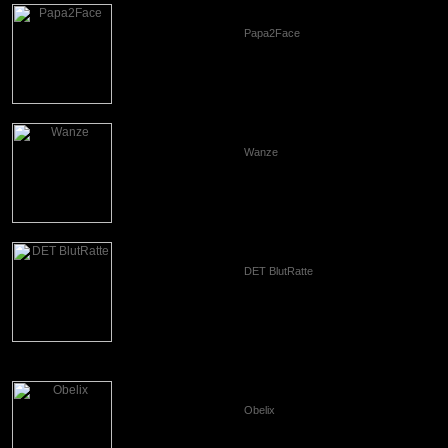
Nickname
Papa2Face
Gewonnen
2
Verloren
3
Unentschieden
0
Nickname
Wanze
Gewonnen
1
Verloren
6
Unentschieden
0
Nickname
DET BlutRatte
Gewonnen
0
Verloren
2
Unentschieden
0
Nickname
Obelix
Gewonnen
0
Verloren
2