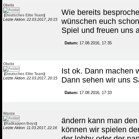
Obelix
Wie bereits besproch
(
Deutsches Elite Team
)
wünschen euch schonm
Letzte Aktion: 22.03.2017, 20:15
Spiel und freuen uns a
Datum:
17.08.2016, 17:35
Obelix
Ist ok. Dann machen w
(
Deutsches Elite Team
)
Dann sehen wir uns Sa
Letzte Aktion: 22.03.2017, 20:15
Datum:
17.08.2016, 17:33
Wanze
ändern kann man den 
(
Radkappen Boys
)
können wir spielen den
Letzte Aktion: 11.03.2017, 22:16
der lobby oder der part