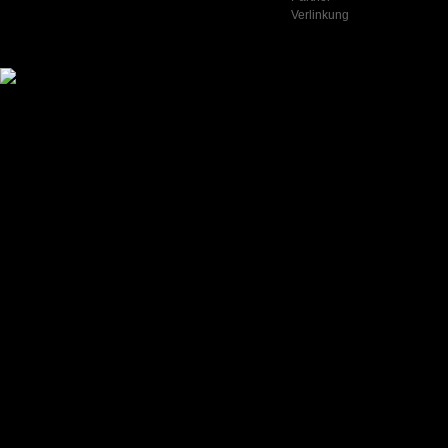
Verlinkung
© 2010 All Rights Reserved by European Xtreme Gamers Liga