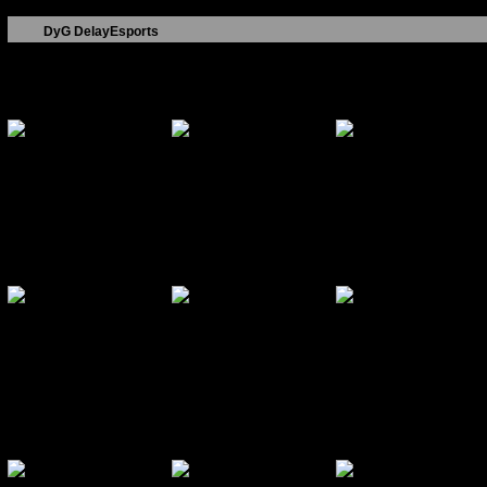
Datum
Match
DyG
DelayEsports