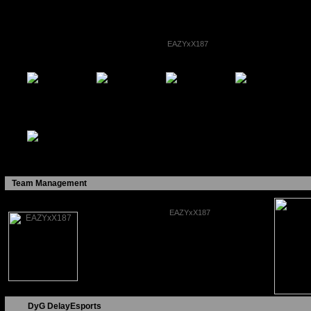
Teamname
DelayEsports
Zuletzt gespielt am
noch nie gespielt
Clanhomepage
keine angegeben
Teamgründer
EAZYxX187
Gründungsdatum
11.04.2021
Team Management
Nickname
EAZYxX187
Teamstatus
Leader
Beitritt
11.04.2021
Gewonnen
0
Verloren
0
Unentschieden
0
Beste Siegesserie
0
Aktuelle Siegesserie
0
DyG
DelayEsports