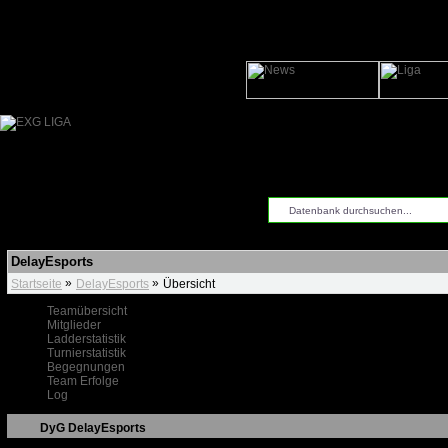
DelayEsports
»
»
Startseite
DelayEsports
Übersicht
Teamübersicht
Mitglieder
Ladderstatistik
Turnierstatistik
Begegnungen
Team Erfolge
Log
DyG
DelayEsports