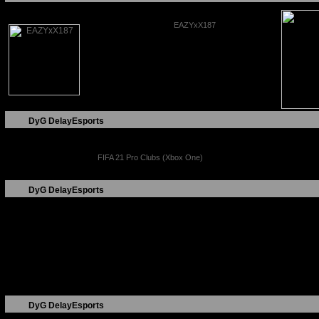
Nickname
EAZYxX187
Teamstatus
Leader
Beitritt
11.04.2021
Gewonnen
0
Verloren
0
Unentschieden
0
Hat herausgefordert
0
Beste Siegesserie
0
DyG
DelayEsports
Punkte
Ladder
1000
FIFA 21 Pro Clubs (Xbox One)
DyG
DelayEsports
Aktuelle Turnierteilnahmen
DelayEsports spielt aktuell in keinem Turnier mit.
Abgeschlossene Turniere
DelayEsports hat bisher noch keine Turniere abgeschlossen.
DyG
DelayEsports