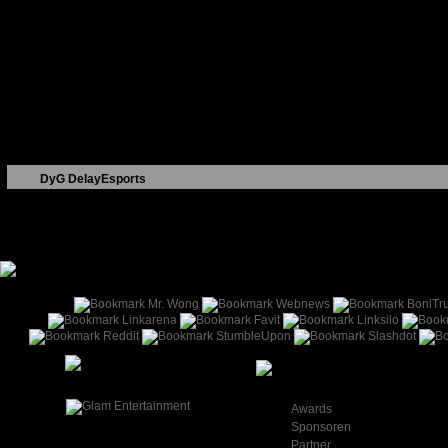
DyG
DelayEsports
Datum
Log
Wert
11.04.2021
Team erstellt
DelayEsports
11.04.2021
Ladder beigetreten
FIFA 21 Pro Clubs (X
Info
Awards
Sponsoren
Partner