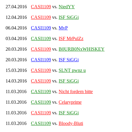
27.04.2016
CASI1109
vs.
NiedYY
12.04.2016
CASI1109
vs.
ISF SiGGi
06.04.2016
CASI1109
vs.
MvP
03.04.2016
CASI1109
vs.
ISF MrPulZz
20.03.2016
CASI1109
vs.
B0URB0NxWHISKEY
20.03.2016
CASI1109
vs.
ISF SiGGi
15.03.2016
CASI1109
vs.
SLNT pwnz u
14.03.2016
CASI1109
vs.
ISF SiGGi
11.03.2016
CASI1109
vs.
Nicht fordern bitte
11.03.2016
CASI1109
vs.
Celaryprime
11.03.2016
CASI1109
vs.
ISF SiGGi
11.03.2016
CASI1109
vs.
Bloody-Bluti