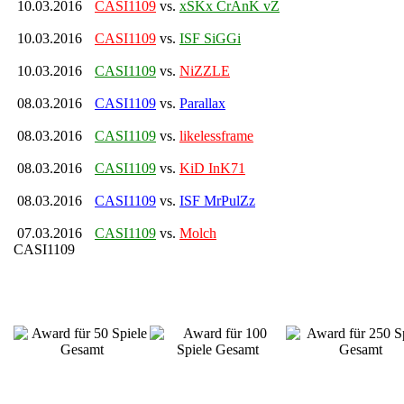
10.03.2016
CASI1109
vs.
xSKx CrAnK vZ
10.03.2016
CASI1109
vs.
ISF SiGGi
10.03.2016
CASI1109
vs.
NiZZLE
08.03.2016
CASI1109
vs.
Parallax
08.03.2016
CASI1109
vs.
likelessframe
08.03.2016
CASI1109
vs.
KiD InK71
08.03.2016
CASI1109
vs.
ISF MrPulZz
07.03.2016
CASI1109
vs.
Molch
CASI1109